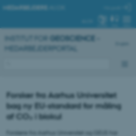
MEDARBEJDERE
.AU.DK
Min profil
AU.DK
SYSTEM
FIND
MENU
INSTITUT FOR
GEOSCIENCE
–
English
MEDARBEJDERPORTAL
Forsker fra Aarhus Universitet
bag ny EU-standard for måling
af CO₂ i biokul
Forskere fra Aarhus Universitet og GEUS har