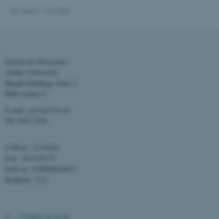
Revideret 19.02.2026
be_typo_user
TYPO3 Association
.au.dk
fe_typo_user
Typo3 Association
Institut for Geoscience
.au.dk
Aarhus Universitet
Høegh-Guldbergs Gade 2
8000 Aarhus C
E-mail:
geologi@au.dk
Tlf: 9352 2570
CVR-nr: 31119103
P-nr: 1013139179
EAN-nr: 5798000420014
Stedkode: 7231
ASP.NET_SessionId
Microsoft Corporation
.au.dk
©
—
Cookies på au.dk