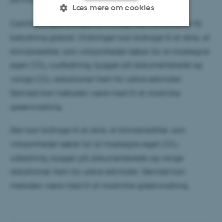
Læs mere om cookies
Certificeringsordningen er frivillig, men forventes at få
betydning globalt. Ordningen kan bidrage til at sikre, at
Nødvendige
Statistiske
Marketing
klimakreditter, som virksomheder køber for at modregne
Funktionelle
Uklassificerede
egen CO
-uudledning, bygger på dokumenterede og
2
varige CO₂-reduktioner frem for usikre estimater.
Dermed kan metoden være med til at modvirke
Nødvendige cookies hjælper
greenwashing.
med at gøre hjemmesiden
brugbar ved at aktivere nogle
Den kan bidrage til at sikre, at klimakreditter, som
grundlæggende funktioner
virksomheder køber for at modregne egen CO₂-
som navigation mm.
udledning, bygger på dokumenterede og varige
Hjemmesiden kan ikke
reduktioner frem for usikre estimater. Dermed kan
fungerer uden disse cookies.
metoden være med til at modvirke greenwashing.
Navn
Udbyder / Domæne