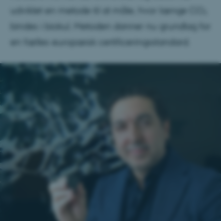
udviklet en metode til at måle, hvor længe CO₂
bindes i biokul. Metoden danner nu grundlag for
en fælles europæisk certificeringsstandard.