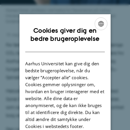
Hamed Sanei, professor ved Institut for Geoscience på Aarhus
Universitet, holder en prøve af biokul. Skærmen bag ham viser et
forstørret billede af materialet. Foto: Peter Gammelby.
Cookies giver dig en
19. maj 2026
af
Anna Christine Aamand Buhl
ENGLISH
bedre brugeroplevelse
For første gang er det blevet muligt at måle, hvor længe
DANISH
CO₂ lagres i biokul. En ny metode udviklet af forskere fra
Aarhus Universitet og GEUS er nu taget i brug i EU og
Aarhus Universitet kan give dig den
fungerer som fælles standard for certificering af CO₂-
bedste brugeroplevelse, når du
fjernelse.
vælger ”Accepter alle” cookies.
Cookies gemmer oplysninger om,
Metoden er blandt andet udviklet af professor Hamed
hvordan en bruger interagerer med et
website. Alle dine data er
Sanei fra Institut for Geoscience ved Aarhus Universitet,
anonymiseret, og de kan ikke bruges
som også er førsteforfatter på den videnskabelige artikel
til at identificere dig direkte. Du kan
bag arbejdet.
altid ændre dit samtykke under
Cookies i webstedets footer.
Den nye metode, som Hamed Sanei har udviklet