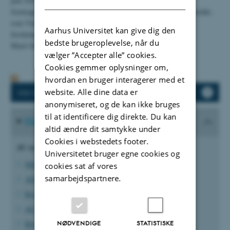
juni 2026. Optagelsen er en anerkendelse af
fremragende videnskabelige bidrag og afspejler samtidig den bredde,
som Videnskabernes Selskab tilstræber på tværs af
Aarhus Universitet kan give dig den
forskningsområder.
bedste brugeroplevelse, når du
Marit-Solveigs forskning ligger inden…
vælger ”Accepter alle” cookies.
Cookies gemmer oplysninger om,
hvordan en bruger interagerer med et
website. Alle dine data er
Alle nyheder
anonymiseret, og de kan ikke bruges
til at identificere dig direkte. Du kan
Genveje
altid ændre dit samtykke under
Cookies i webstedets footer.
AU systemer - login
Universitetet bruger egne cookies og
MitHR
cookies sat af vores
samarbejdspartnere.
AURAP
RejsUd
AU Webmail
Brightspace
NØDVENDIGE
STATISTISKE