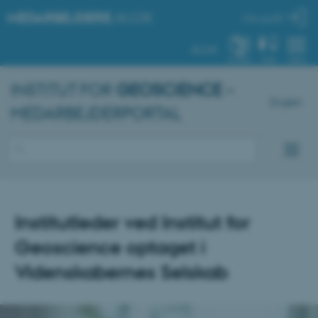
MEDARBEJDERE
.AU.DK
Min profil
AU.DK
SYSTEM
FIND
MENU
INSTITUT FOR
GEOSCIENCE
–
English
MEDARBEJDERPORTAL
Institutleder ved Institut for
Geoscience optaget i
Videnskabernes Selskab