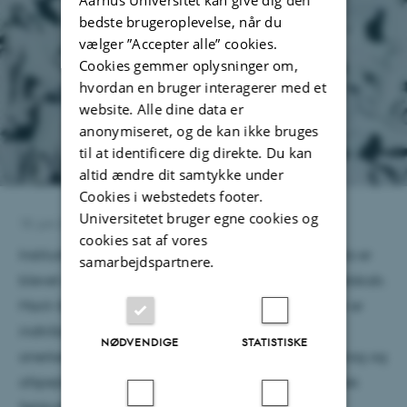
Aarhus Universitet kan give dig den
bedste brugeroplevelse, når du
vælger ”Accepter alle” cookies.
Cookies gemmer oplysninger om,
hvordan en bruger interagerer med et
website. Alle dine data er
anonymiseret, og de kan ikke bruges
til at identificere dig direkte. Du kan
altid ændre dit samtykke under
Cookies i webstedets footer.
Universitetet bruger egne cookies og
18. juni 2026
af
Anna Christine Aamand Buhl
cookies sat af vores
Institutleder og professor Marit-Solveig Seidenkrantz er
samarbejdspartnere.
blevet optaget som medlem af Videnskabernes Selskab.
Marit-Solveig er blandt de 30 nye medlemmer, der er
indtrådt i selskabet juni 2026. Optagelsen er en
NØDVENDIGE
STATISTISKE
anerkendelse af fremragende videnskabelige bidrag og
afspejler samtidig den bredde, som Videnskabernes