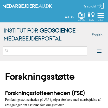
MEDARBEJDERE
.AU.DK
Min profil
AU.DK
SYSTEM
FIND
MENU
INSTITUT FOR
GEOSCIENCE
–
English
MEDARBEJDERPORTAL
Forskningsstøtte
Forskningsstøtteenheden (FSE)
Forskningsstøtteenheden på AU hjælper forskere med udarbejdelse af
ansøgninger om eksterne forskningsmidler.