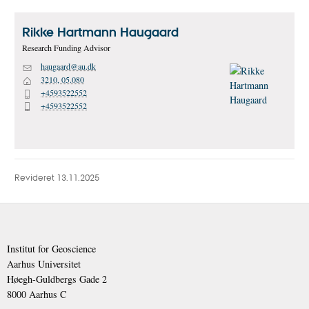
Rikke Hartmann
Haugaard
Research Funding Advisor
haugaard@au.dk
M
3210, 05.080
H
+4593522552
P
+4593522552
P
Revideret 13.11.2025
Institut for Geoscience
Aarhus Universitet
Høegh-Guldbergs Gade 2
8000 Aarhus C