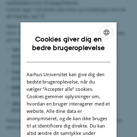
mail/kalendersystem (Exchange/Outlook).
Listerne ligger i den globale adresseliste og er kendetegnet ved at de
alle begynder med "#".
Sådan gør du:
Gå til "Ny mail" - Tryk på "Til.." og skriv ”#GEO” , så dukker alle
Cookies giver dig en
geoscience listerne op, og du kan vælge mellem følgende lister:
ENGLISH
bedre brugeroplevelse
VIP
DANISH
#GEO VIP fast | #GEO VIP andet | #GEO VIP emeritus |
#GEO VIP alle ( sender til ovenstående tre lister)
TAP
Aarhus Universitet kan give dig den
#GEO TAP alle
bedste brugeroplevelse, når du
PHD
vælger ”Accepter alle” cookies.
#GEO PHD alle
Cookies gemmer oplysninger om,
Alle grupper
hvordan en bruger interagerer med et
#GEO ansatte
website. Alle dine data er
anonymiseret, og de kan ikke bruges
Ovenstående betyder også at f.eks. instituttets studerende ikke kan
til at identificere dig direkte. Du kan
skrive til medarbejderlisterne.
altid ændre dit samtykke under