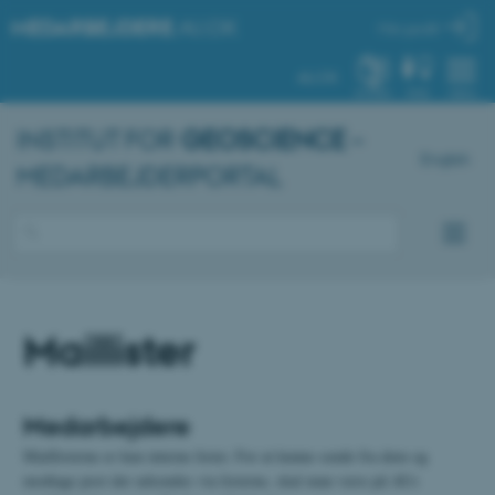
MEDARBEJDERE
.AU.DK
Min profil
AU.DK
SYSTEM
FIND
MENU
INSTITUT FOR
GEOSCIENCE
–
English
MEDARBEJDERPORTAL
Maillister
Medarbejdere
Maillisterne er kun interne lister. For at kunne sende fra dem og
modtage post der udsendes via listerne, skal man være på AUs