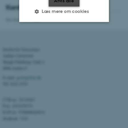
Afvis alle
Kontakt
Læs mere om cookies
Revideret 13.11.2025
Nødvendige
Statistiske
Marketing
Funktionelle
Uklassificerede
Institut for Geoscience
Aarhus Universitet
Høegh-Guldbergs Gade 2
Nødvendige cookies hjælper
8000 Aarhus C
med at gøre hjemmesiden
E-mail:
geologi@au.dk
brugbar ved at aktivere nogle
Tlf: 9352 2570
grundlæggende funktioner
som navigation mm.
CVR-nr: 31119103
Hjemmesiden kan ikke
P-nr: 1013139179
fungerer uden disse cookies.
EAN-nr: 5798000420014
Stedkode: 7231