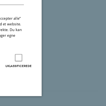
ccepter alle”
 et website.
irekte. Du kan
uger egne
UKLASSIFICEREDE
Uklassificerede