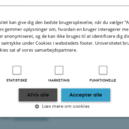
:\Nat-Tech_Geo-Faelles\Udvalg GEO\LAMU.
itet kan give dig den bedste brugeroplevelse, når du vælger ”A
es gemmer oplysninger om, hvordan en bruger interagerer med
er anonymiseret, og de kan ikke bruges til at identificere dig d
t samtykke under Cookies i webstedets footer. Universitetet br
kies sat af vores samarbejdspartnere.
STATISTISKE
MARKETING
FUNKTIONELLE
Afvis alle
Accepter alle
Læs mere om cookies
1.2025
-
Charlotte Rasmussen
Statistiske
Marketing
Funktionelle