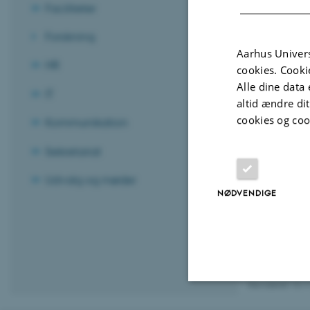
på O-drevet O
Faciliteter
Forskning
Aarhus Univers
HR
cookies. Cooki
Alle dine data 
IT
altid ændre di
cookies og coo
Kommunikation
Sekretariat
Udvalg og møder
NØDVENDIGE
Revideret 13.1
Nødvendige