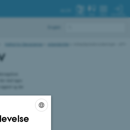
AU.DK
MIN PROFIL
SYSTEM
FIND
MENU
English
Institut for Geoscience
Arbejdsmiljø
Arbejdspladsvurderinger - APV
V
dersøgelsen
er skal tages
 rapport og der
g.
levelse
ENGLISH
e medarbejdere
DANISH