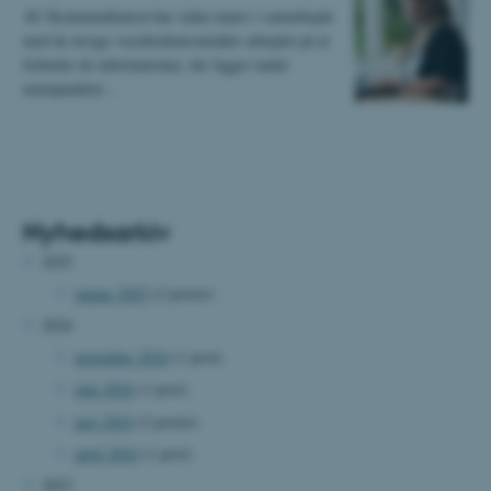
AU Kommunikation har siden marts i samarbejde
med de øvrige vicedirektørområder arbejdet på at
forbedre de informationer, der ligger under
menupunktet…
Nyhedsarkiv
2025
januar 2025
(2 poster)
2024
november 2024
(1 post)
juni 2024
(1 post)
maj 2024
(2 poster)
april 2024
(1 post)
2023