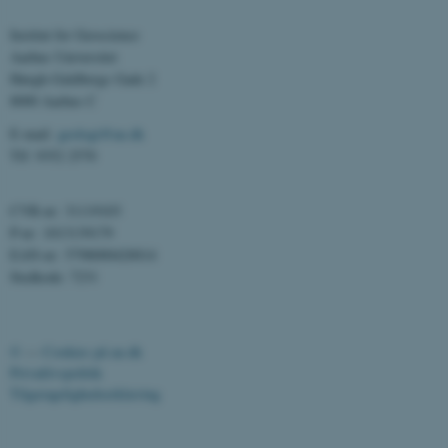
JSESSIONID
Oracle Corporation
Institut for Geoscience
.au.dk
Aarhus Universitet
Høegh-Guldbergs Gade 2
8000 Aarhus C
ARRAffinity
Microsoft Corporation
E-mail:
geologi@au.dk
.mitstudie.au.dk
Tlf: 9352 2570
CVR-nr: 31119103
P-nr: 1013139179
esctx
Microsoft Corporation
.login.microsoftonline.com
EAN-nr: 5798000420014
Stedkode: 7231
fpc
Microsoft Corporation
login.microsoftonline.com
__cf_bm
Cloudflare Inc.
©
—
Cookies på au.dk
.pure.au.dk
Privatlivspolitik
Tilgængelighedserklæring
83622 / i31
__cf_bm