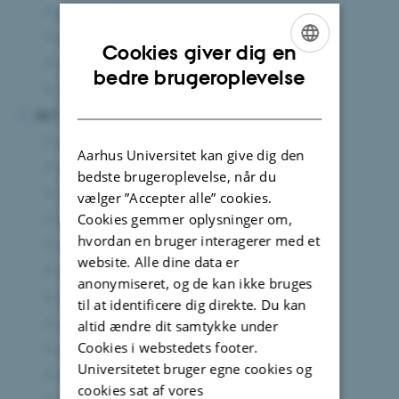
december 2018
(1 post)
april 2018
(2 poster)
Cookies giver dig en
marts 2018
(1 post)
ENGLISH
bedre brugeroplevelse
januar 2018
(3 poster)
DANISH
2017
december 2017
(1 post)
Aarhus Universitet kan give dig den
november 2017
(4 poster)
bedste brugeroplevelse, når du
oktober 2017
(2 poster)
vælger ”Accepter alle” cookies.
Cookies gemmer oplysninger om,
september 2017
(1 post)
hvordan en bruger interagerer med et
august 2017
(2 poster)
website. Alle dine data er
juli 2017
(2 poster)
anonymiseret, og de kan ikke bruges
maj 2017
(2 poster)
til at identificere dig direkte. Du kan
april 2017
(4 poster)
altid ændre dit samtykke under
Cookies i webstedets footer.
marts 2017
(4 poster)
Universitetet bruger egne cookies og
februar 2017
(1 post)
cookies sat af vores