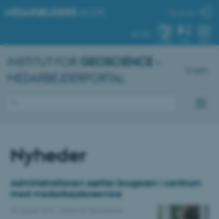
MEDARBEJDERE
.AU.DK
Min profil
AU.DK
SYSTEM
FIND
MENU
INSTITUT FOR
GEOSCIENCE
–
English
MEDARBEJDERPORTAL
Nyheder
Administrationen sætter brugeren i centrum
med medarbejderservice
20. august 2012
-
Institut for Geoscience