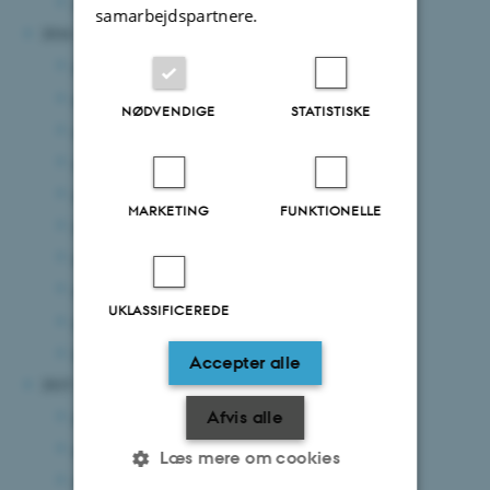
januar 2017
(3 poster)
samarbejdspartnere.
2016
december 2016
(3 poster)
november 2016
(2 poster)
NØDVENDIGE
STATISTISKE
oktober 2016
(3 poster)
september 2016
(3 poster)
august 2016
(1 post)
MARKETING
FUNKTIONELLE
juni 2016
(1 post)
maj 2016
(1 post)
april 2016
(1 post)
UKLASSIFICEREDE
marts 2016
(3 poster)
februar 2016
(1 post)
Accepter alle
2015
december 2015
(3 poster)
Afvis alle
august 2015
(4 poster)
Læs mere om cookies
juli 2015
(1 post)