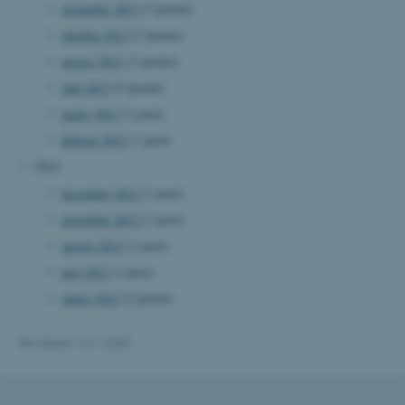
november 2013
(3 poster)
oktober 2013
(7 poster)
august 2013
(3 poster)
fe_typo_user
Typo3 Association
.au.dk
juni 2013
(5 poster)
marts 2013
(1 post)
februar 2013
(1 post)
2012
december 2012
(1 post)
november 2012
(1 post)
august 2012
(1 post)
maj 2012
(1 post)
marts 2012
(2 poster)
ASP.NET_SessionId
Microsoft Corporation
.au.dk
Revideret 13.11.2025