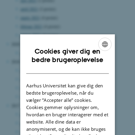
maj 2021
(2 poster)
april 2021
(2 poster)
marts 2021
(4 poster)
februar 2021
(4 poster)
januar 2021
(4 poster)
2020
Cookies giver dig en
maj 2020
(1 post)
ENGLISH
bedre brugeroplevelse
2018
DANISH
december 2018
(1 post)
april 2018
(2 poster)
Aarhus Universitet kan give dig den
marts 2018
(1 post)
bedste brugeroplevelse, når du
januar 2018
(3 poster)
vælger ”Accepter alle” cookies.
2017
Cookies gemmer oplysninger om,
december 2017
(1 post)
hvordan en bruger interagerer med et
website. Alle dine data er
november 2017
(4 poster)
anonymiseret, og de kan ikke bruges
oktober 2017
(2 poster)