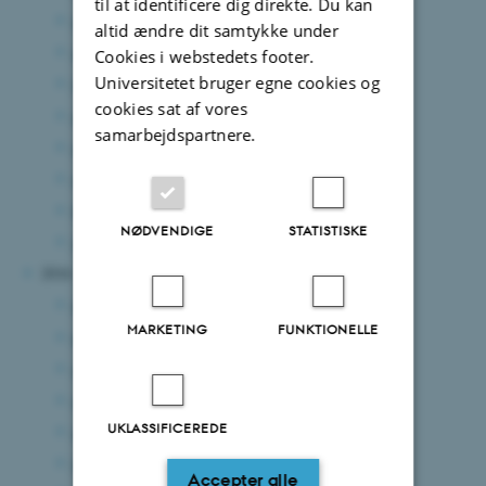
til at identificere dig direkte. Du kan
september 2017
(1 post)
altid ændre dit samtykke under
august 2017
(2 poster)
Cookies i webstedets footer.
Universitetet bruger egne cookies og
juli 2017
(2 poster)
cookies sat af vores
maj 2017
(2 poster)
samarbejdspartnere.
april 2017
(4 poster)
marts 2017
(4 poster)
februar 2017
(1 post)
NØDVENDIGE
STATISTISKE
januar 2017
(3 poster)
2016
december 2016
(3 poster)
MARKETING
FUNKTIONELLE
november 2016
(2 poster)
oktober 2016
(3 poster)
september 2016
(3 poster)
UKLASSIFICEREDE
august 2016
(1 post)
juni 2016
(1 post)
Accepter alle