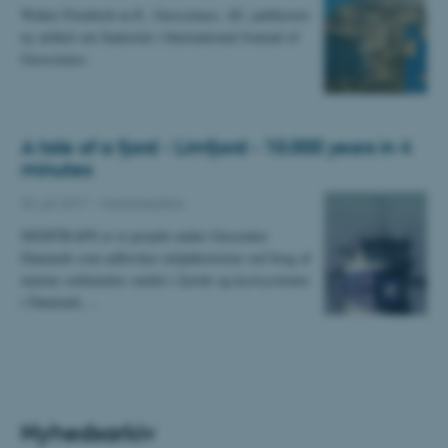
Walter Friedrich m.fl., Geoscience, AU, publicerer
ny artikel om Santorini i International Journal of
Geoscience.
A tale of a fjord - Limfjord - 10.000 years in 4
minutes
03. juli 2017
-
Medarbejdere
SEDITRAPS er et projekt under Geocenter
Danmark som udforsker miljøhistorien ved brug af
marine sedimenter samlet i fjorde og kystsystemer
i Danmark.…
Nyhedsarkiv