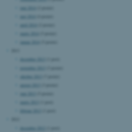
juni 2014
(2 poster)
maj 2014
(4 poster)
Navn
Udbyder / Domæne
april 2014
(2 poster)
be_typo_user
TYPO3 Association
.au.dk
marts 2014
(5 poster)
januar 2014
(5 poster)
2013
fe_typo_user
Typo3 Association
december 2013
(1 post)
.au.dk
november 2013
(3 poster)
oktober 2013
(7 poster)
august 2013
(3 poster)
juni 2013
(5 poster)
marts 2013
(1 post)
februar 2013
(1 post)
2012
december 2012
(1 post)