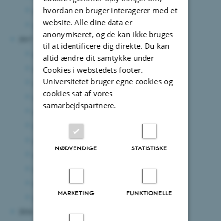
hvordan en bruger interagerer med et
marts 2018
(1 post)
website. Alle dine data er
januar 2018
(3 poster)
anonymiseret, og de kan ikke bruges
2017
til at identificere dig direkte. Du kan
december 2017
(1 post)
altid ændre dit samtykke under
november 2017
(4 poster)
Cookies i webstedets footer.
Universitetet bruger egne cookies og
oktober 2017
(2 poster)
cookies sat af vores
september 2017
(1 post)
samarbejdspartnere.
august 2017
(2 poster)
juli 2017
(2 poster)
maj 2017
(2 poster)
NØDVENDIGE
STATISTISKE
april 2017
(4 poster)
marts 2017
(4 poster)
februar 2017
(1 post)
MARKETING
FUNKTIONELLE
januar 2017
(3 poster)
2016