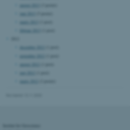
august 2013
(3 poster)
juni 2013
(5 poster)
marts 2013
(1 post)
februar 2013
(1 post)
ASP.NET_SessionId
Microsoft Corporation
.au.dk
2012
december 2012
(1 post)
november 2012
(1 post)
august 2012
(1 post)
JSESSIONID
Oracle Corporation
.au.dk
maj 2012
(1 post)
marts 2012
(2 poster)
ARRAffinity
Microsoft Corporation
Revideret 13.11.2025
.mitstudie.au.dk
Institut for Geoscience
esctx
Microsoft Corporation