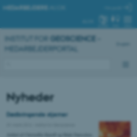
MEDARBEJDERE
.AU.DK
Min profil
AU.DK
SYSTEM
FIND
MENU
INSTITUT FOR
GEOSCIENCE
–
English
MEDARBEJDERPORTAL
Nyheder
Dødbringende stjerner
29. marts 2016
-
Institut for Geoscience
Artikel af Christoffer Karoff og Mads Faurschou,