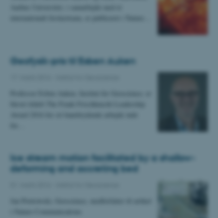
Aarhus Universitet, i samarbejde med et
internationalt forskerteam, er publiceret i Nature…
Geofysik-pris til Esben Auken
17. marts 2016
-
Institut for Geoscience
Professor Esben Auken, Institut for Geoscience, er
blevet tildelt The Frank Frischknecht Leadership
Award 2016 for sit banebrydende arbejde inde
for…
Ice stream motion facilitated by a shallow-
deforming and accreting bed
01. marts 2016
-
Institut for Geoscience
Jan Piotrowski, Geoscience, medforfatter til artikel
i Nature Communications