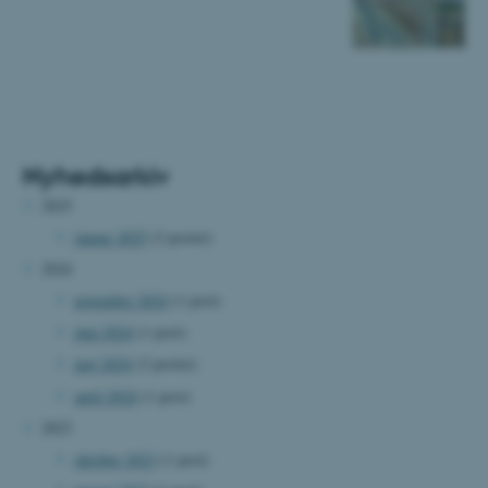
Nyhedsarkiv
2025
januar 2025
(2 poster)
2024
november 2024
(1 post)
juni 2024
(1 post)
maj 2024
(2 poster)
april 2024
(1 post)
2023
oktober 2023
(1 post)